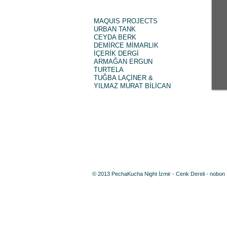
MAQUIS PROJECTS
URBAN TANK
CEYDA BERK
DEMİRCE MİMARLIK
İÇERİK DERGİ
ARMAĞAN ERGUN
TURTELA
TUĞBA LAÇİNER &
YILMAZ MURAT BİLİCAN
© 2013 PechaKucha Night İzmir - Cenk Dereli - nobon