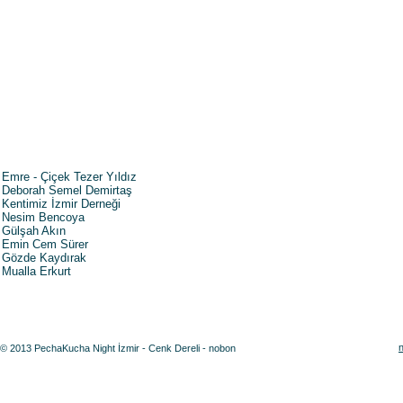
Emre - Çiçek Tezer Yıldız
Deborah Semel Demirtaş
Kentimiz İzmir Derneği
Nesim Bencoya
Gülşah Akın
Emin Cem Sürer
Gözde Kaydırak
Mualla Erkurt
© 2013 PechaKucha Night İzmir - Cenk Dereli - nobon