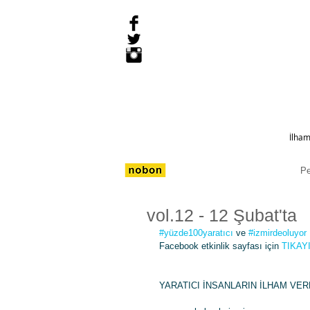
İlham
P
vol.12 - 12 Şubat'ta
#yüzde100yaratıcı
 ve 
#izmirdeoluyor
Facebook etkinlik sayfası için 
TIKAY
YARATICI İNSANLARIN İLHAM VER