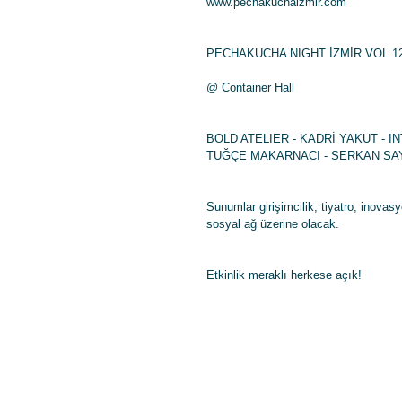
www.pechakuchaizmir.com
PECHAKUCHA NIGHT İZMİR VOL.12
@ Container Hall 
BOLD ATELIER - KADRİ YAKUT - I
TUĞÇE MAKARNACI - SERKAN SAY
Sunumlar girişimcilik, tiyatro, inova
sosyal ağ üzerine olacak. 
Etkinlik meraklı herkese açık!  